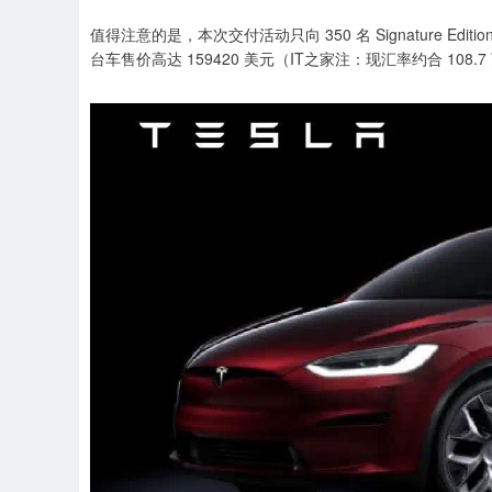
值得注意的是，本次交付活动只向 350 名 Signature Editi
台车售价高达 159420 美元（IT之家注：现汇率约合 108.