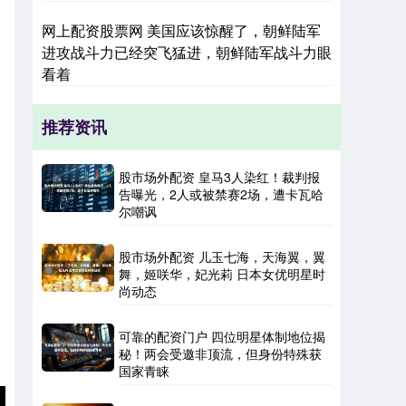
网上配资股票网 美国应该惊醒了，朝鲜陆军
进攻战斗力已经突飞猛进，朝鲜陆军战斗力眼
看着
推荐资讯
股市场外配资 皇马3人染红！裁判报
告曝光，2人或被禁赛2场，遭卡瓦哈
尔嘲讽
股市场外配资 儿玉七海，天海翼，翼
舞，姬咲华，妃光莉 日本女优明星时
尚动态
可靠的配资门户 四位明星体制地位揭
秘！两会受邀非顶流，但身份特殊获
国家青睐