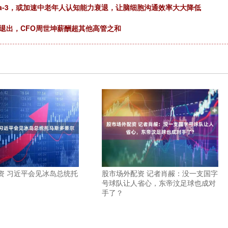
ga-3，或加速中老年人认知能力衰退，让脑细胞沟通效率大大降低
退出，CFO周世坤薪酬超其他高管之和
资 习近平会见冰岛总统托
股市场外配资 记者肖赧：没一支国字
号球队让人省心，东帝汶足球也成对
手了？